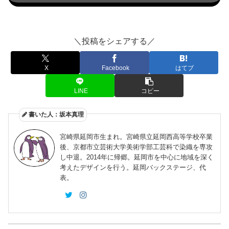
＼投稿をシェアする／
X
Facebook
はてブ
LINE
コピー
書いた人：坂本真理
宮崎県延岡市生まれ。宮崎県立延岡西高等学校卒業
後、京都市立芸術大学美術学部工芸科で染織を専攻
し中退。2014年に帰郷。延岡市を中心に地域を深く
考えたデザインを行う。延岡バックステージ、代
表。