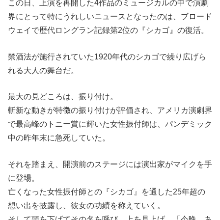
この日、上演を再開した4作品のミュージカルの中で演劇
界にとって特にうれしいニュースとなったのは、ブロード
ウェイで歴代ロングラン記録第2位の『シカゴ』の復活。
禁酒法が施行されていた1920年代のシカゴで繰り広げら
れる大人の舞台だ。
最大の見どころは、振り付け。
斬新な動きが特徴の振り付けが評価され、アメリカ演劇界
で最高峰のトニー賞に輝いた女性振付師は、パンデミック
中の昨年末に急死していた。
それを踏まえ、開演前のステージには演出家がマイクを手
に登場。
亡くなった女性振付師との『シカゴ』を通した25年超の
想い出を披露し、彼女の功績を称えていく。
そして頭を下げてその名を呼び、上を見上げ、「今晩、あ