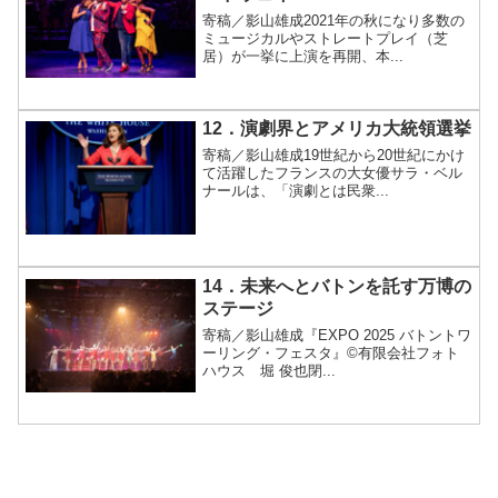
寄稿／影山雄成2021年の秋になり多数の
ミュージカルやストレートプレイ（芝
居）が一挙に上演を再開、本...
12．演劇界とアメリカ大統領選挙
寄稿／影山雄成19世紀から20世紀にかけ
て活躍したフランスの大女優サラ・ベル
ナールは、「演劇とは民衆...
14．未来へとバトンを託す万博の
ステージ
寄稿／影山雄成『EXPO 2025 バトントワ
ーリング・フェスタ』©有限会社フォト
ハウス 堀 俊也閉...