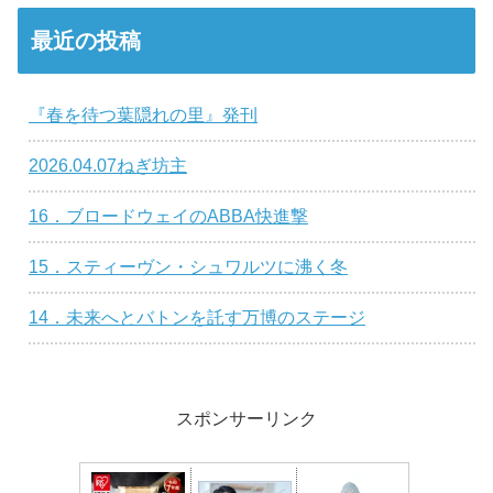
最近の投稿
『春を待つ葉隠れの里』発刊
2026.04.07ねぎ坊主
16．ブロードウェイのABBA快進撃
15．スティーヴン・シュワルツに沸く冬
14．未来へとバトンを託す万博のステージ
スポンサーリンク