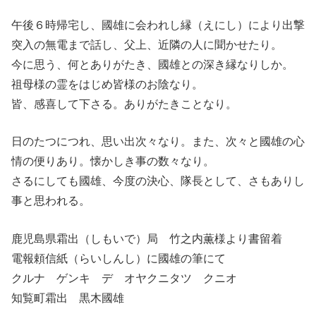
午後６時帰宅し、國雄に会われし縁（えにし）により出撃
突入の無電まで話し、父上、近隣の人に聞かせたり。
今に思う、何とありがたき、國雄との深き縁なりしか。
祖母様の霊をはじめ皆様のお陰なり。
皆、感喜して下さる。ありがたきことなり。
日のたつにつれ、思い出次々なり。また、次々と國雄の心
情の便りあり。懐かしき事の数々なり。
さるにしても國雄、今度の決心、隊長として、さもありし
事と思われる。
鹿児島県霜出（しもいで）局 竹之内薫様より書留着
電報頼信紙（らいしんし）に國雄の筆にて
クルナ ゲンキ デ オヤクニタツ クニオ
知覧町霜出 黒木國雄