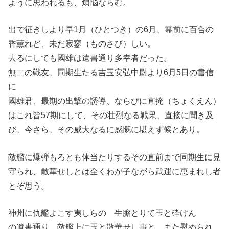
ように思われるも、煩悩ならむ。
出で征きしより早1月（ひとつき）の6月、霊前に百合の
香薫れど、未だ寂寥（ものさび）しい。
去るにしても國雄は遺書通り多幸者だった。
無二の戦友、同期生たる吉玉安弘中尉より6月5日の書信
に
國雄君、最期の出撃の誘導、ならびに直掩（ちょくえん）
はこれ皆57期にして、その壮烈なる戦果、直接に聞き及
び、今さら、その威大なるに感慨に堪えず候とあり。
敵艦に爆弾もろとも体当たりするその直前まで同期生に見
守られ、散華せしとは全くわが子ながら武運に恵まれし者
とぞ思う。
神州に仇艦よこす夷しらの 生膽とりて玉と砕けん
の遺書通り、敵艦上に玉と散華せし事と、また慰められ