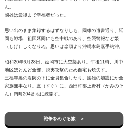
ん。
國雄は最後まで幸福者だった。
思い出のまま集録するはずなりしも、國雄の遺書通り、延
岡も戦場、祖国延岡にも空中戦のあり、空襲警報など繁
（しげ）しくなりぬ。思いは念頭より沖縄本島嘉手納沖。
昭和20年6月28日、延岡市に大空襲あり。午後11時、川中
地区ほとんど全部、焼夷攻撃のため自宅も焼失す。
三福寺裏の堤防の下に全員集合したり。國雄の加護にか全
家族無事なり。直（すぐ）に、西臼杵郡上野村（かみのそ
ん）南町204番地に疎開す。
戦争をめぐる旅 ＞