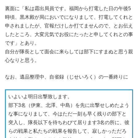
裏面に「私は霜出局員です。福岡から打電した日の午後5
時頃、黒木殿が局においでになりまして、打電してくれと
申されましたが、官報だけしか打てませんので、とお伝え
したところ、大変元気でお役にたったと申してくれとの事
です」とあり。
自分が隊長として面会に来らしては部下にすまぬと思う親
心なりと思う。
なお、遺品整理中、自省録（じせいろく）の一番終りに
いよいよ明日出撃致します。
部下3名（伊東、北澤、中島）を先に出撃せしめたよう
な事になりまして、今はただ一刻も早く残りの部下と
突入し、隊長以下を待ちわびて居ります3名の所に、彼
らの戦果と私たちの戦果を報告して、寂しかっただろ