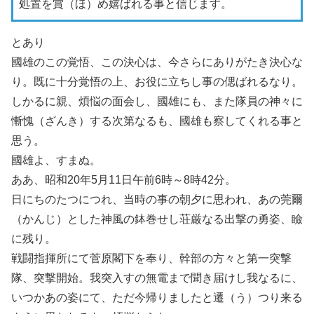
処置を賞（ほ）め嬉ばれる事と信じます。
とあり
國雄のこの覚悟、この決心は、今さらにありがたき決心な
り。既に十分覚悟の上、お役に立ちし事の偲ばれるなり。
しかるに親、煩悩の面会し、國雄にも、また隊員の神々に
慚愧（ざんき）する次第なるも、國雄も察してくれる事と
思う。
國雄よ、すまぬ。
ああ、昭和20年5月11日午前6時～8時42分。
日にちのたつにつれ、当時の事の朝夕に思われ、あの莞爾
（かんじ）とした神風の鉢巻せし荘厳なる出撃の勇姿、瞼
に残り。
戦闘指揮所にて菅原閣下を奉り、幹部の方々と第一突撃
隊、突撃開始。我突入すの無電まで聞き届けし我なるに、
いつかあの姿にて、ただ今帰りましたと遷（う）つり来る