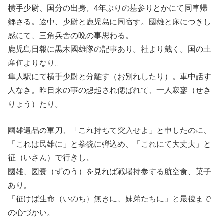
横手少尉、国分の出身。4年ぶりの墓参りとかにて同車帰
郷さる。途中、少尉と鹿児島に同宿す。國雄と床につきし
感にて、三角兵舎の晩の事思わる。
鹿児島日報に黒木國雄隊の記事あり。社より戴く。国の土
産何よりなり。
隼人駅にて横手少尉と分離す（お別れしたり）。車中話す
人なき。昨日来の事の想起され偲ばれて、一人寂寥（せき
りょう）たり。
國雄遺品の軍刀、「これ持ちて突入せよ」と申したのに、
「これは民雄に」と拳銃に弾込め、「これにて大丈夫」と
征（いさん）で行きし。
國雄、図嚢（ずのう）を見れば戦場持参する航空食、菓子
あり。
「征けば生命（いのち）無きに、妹弟たちに」と最後まで
の心づかい。