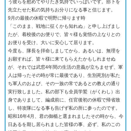
う彼らを慰めてやりたき気持でいっぱいです。部下を
先立たせた私の気持ちお分りになる事と信じます。
9月の最後の休暇で明野に帰ります時
「このまま、戦地に征くかも知れぬ」と申し上げまし
たが、着校後のお便りで、皆々様も覚悟の上なりとの
お便りを受け、大いに安心して居ります。
今度も、隊長を拝命しましてから、あるいは、無理を
お願すれば、皆々様に来てもらえたかもしれませぬ
が、それでは武窓4年間の生活の意義が立ちませず、軍
人は帰ったその時が常に最後であり、生別死別が私た
ち軍人のおよび、その一族の常であるとの教えの通り
実行致しました。私の部下も全員学鷲（がくわし）出
身でありまして、編成前に、任官後初の休暇で帰省致
し、特攻隊になる事も告げず私の所に参ったのです。
昭和16年4月、君の御楯と選まれましたその時から、今
日あるを期し居られました皆様の事、必ず、私のこの