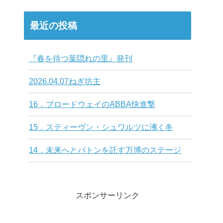
最近の投稿
『春を待つ葉隠れの里』発刊
2026.04.07ねぎ坊主
16．ブロードウェイのABBA快進撃
15．スティーヴン・シュワルツに沸く冬
14．未来へとバトンを託す万博のステージ
スポンサーリンク