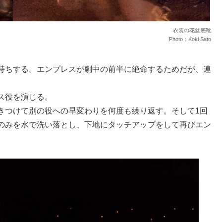
衣装の花盆底靴
Photo：Koki Sato
持ちする。エンプレスが劇中の前半に絶命するためだが、連
ス役を演じる。
きつけて別の役への早変わりを何度も繰り返す。そして1回
のみを水で洗い落とし、下地にタッチアップをして再びエン