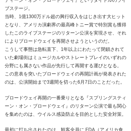
ティーン・オン・ブロードウェイ』というタイトルのライ
ブステージ。
当時、1億1300万ドル超の興行収入をはじき出す大ヒット
となり、アメリカ演劇界の最高峰トニー賞で特別賞も獲得
したこのライブステージのリターン公演を実現させ、それ
によりブロードウェイを再開させようというのだ。
こうして事態は急転直下、1年以上にわたって閉鎖されて
いた劇場街はミュージカルやストレートプレイのいずれの
分野にも属さない作品が先行して再開する運びとなる。
この意表を突いたブロードウェイの再開計画が発表された
のは、公演開始まで3週間を切った6月7日のことだった。
ブロードウェイ再開の一番乗りとなる『スプリングスティ
ーン・オン・ブロードウェイ』のリターン公演で最も関心
を集めたのは、ウイルス感染防止を目的とした安全対策。
最初に打ち出されたのは、観客全員に FDA（アメリカ食