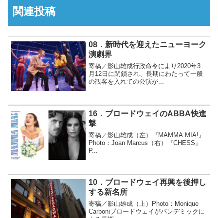
関連投稿
08．新時代を迎えたニューヨーク
演劇界
寄稿／影山雄成行政命令により2020年3
月12日に閉鎖され、長期にわたって一般
の観客を入れての公演が...
16．ブロードウェイのABBA快進
撃
寄稿／影山雄成（左）『MAMMA MIA!』
Photo：Joan Marcus（右）『CHESS』
P...
10．ブロードウェイ再興を後押し
する新名所
寄稿／影山雄成（上）Photo：Monique
Carboniブロードウェイがパンデミックに