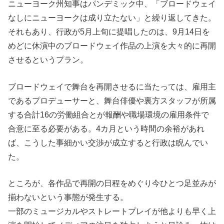
ニューヨーク州知事はパンデミック中、「ブロードウェイ
なしにニューヨークは成り立たない」と繰り返してきた。
それもあり、行政が5月上旬に提唱したのは、9月14日を
めどに休演中のブロードウェイ作品の上演を大々的に再開
させるというプラン。
ブロードウェイで舞台を再開させるに当たっては、雇用主
であるプロデューサーと、舞台俳優や裏方スタッフが所属
する合計16の労働組合とが報酬や職場環境の雇用条件で
合意に至る必要がある。4カ月という時間の余裕があれ
ば、こうした事細かい交渉が成立すると行政は睨んでい
た。
ところが、各作品で再開の日程をめぐり今ひとつ足並みが
揃わないという事態が発生する。
一部のミュージカルやストレートプレイが他よりも早く上