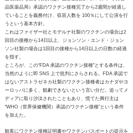
品医薬品局）承認のワクチン接種完了から2週間が経過し
ていることを義務付け、収容人数を 100％にして公演を行
うという基本方針。
これはファイザー社とモデルナ社製のワクチンの場合は2
回目の接種から14日以上、ジョンソン・エンド・ジョン
ソン社製の場合は1回目の接種から14日以上の日数の経過
を指す。
ところが、この“FDA 承認のワクチン接種”とする条件は、
当然のように即 SNS 上で批判にさらされる。FDA 承認で
はないアストラゼネカ社製のワクチン接種者はカナダやヨ
ーロッパに多く、観劇できないという言い分だ。追ってメ
ディアに取り沙汰されたこともあり、慌てた興行主は
“WHO（世界保健機関）承認のワクチン接種”という条件
を加えた。
観客にワクチン接種証明書やワクチンパスポートの提示を